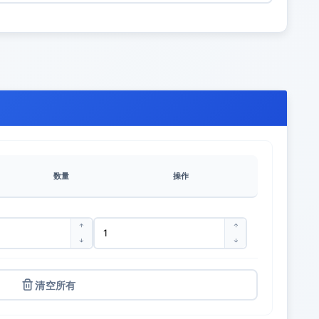
数量
操作
清空所有