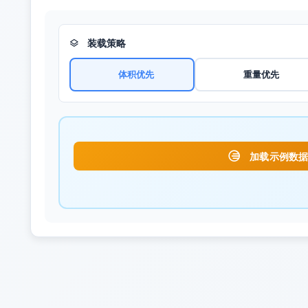
装载策略
体积优先
重量优先
加载示例数